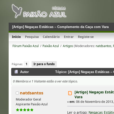
[Artigo] Negaças Estáticas – Complemento da Caça com Vara
Início
Pesquisa
Calendário
Entrar
Registe-se
Fórum Paixão Azul
/
Paixão Azul
/
Artigos
(Moderadores:
natdsantos
,
Páginas:
1
Ir para o fundo
Autor
Tópico: [Artigo] Negaças Estáticas 
0 Membros e 1 Visitante estão a ver este tópico.
[Artigo] Negaças Est
natdsantos
Vara
Moderador Geral
«
em:
06 de Novembro de 2013, 
Aspirante Paixão Azul
Ler o artigo:
Negaças Estát