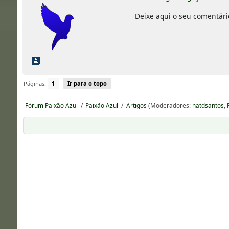
Deixe aqui o seu comentário
Páginas:
1
Ir para o topo
Fórum Paixão Azul
/
Paixão Azul
/
Artigos
(Moderadores:
natdsantos
,