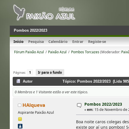
Pombos 2022/2023
Início
Pesquisa
Calendário
Entrar
Registe-se
Fórum Paixão Azul
/
Paixão Azul
/
Pombos Torcazes
(Moderador:
Paix
Páginas:
1
Ir para o fundo
Autor
Tópico: Pombos 2022/2023 (Lida 985
0 Membros e 1 Visitante estão a ver este tópico.
Pombos 2022/2023
HAlqueva
«
em:
15 de Novembro de 2
Aspirante Paixão Azul
Boa noite caros colegas de
existe por aí uns pombos! 