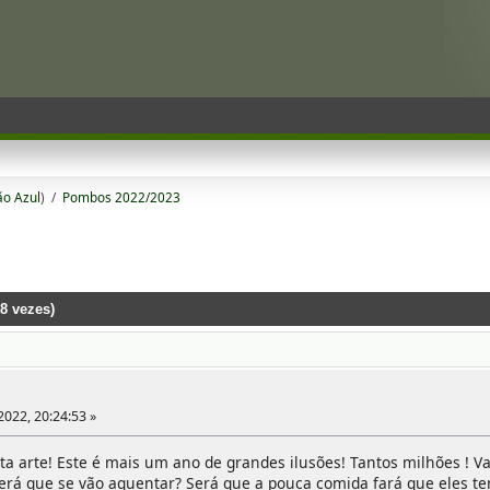
ão Azul
) /
Pombos 2022/2023
8 vezes)
022, 20:24:53 »
sta arte! Este é mais um ano de grandes ilusões! Tantos milhões ! 
Será que se vão aguentar? Será que a pouca comida fará que eles t