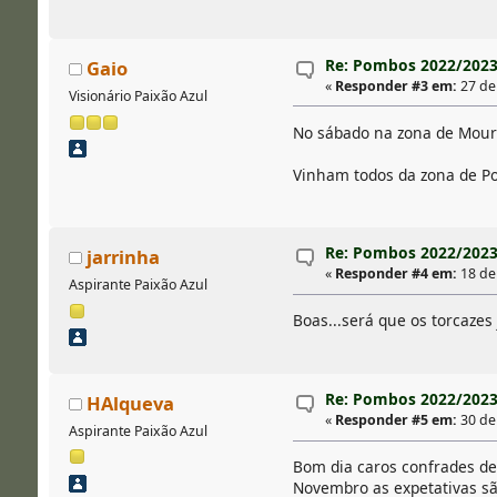
Re: Pombos 2022/202
Gaio
«
Responder #3 em:
27 de
Visionário Paixão Azul
No sábado na zona de Mour
Vinham todos da zona de Po
Re: Pombos 2022/202
jarrinha
«
Responder #4 em:
18 de 
Aspirante Paixão Azul
Boas...será que os torcazes 
Re: Pombos 2022/202
HAlqueva
«
Responder #5 em:
30 de 
Aspirante Paixão Azul
Bom dia caros confrades de
Novembro as expetativas sã