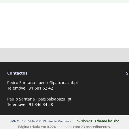
Contactos
S
Pedro Santana - pedro@paixaoazul.pt
Telemóvel: 91 681 62 42
Paulo Santana - pa@paixaoazul.pt
Telemóvel: 91 346 34 58
|
Envision2013 theme by Bloc
SMF 2.0.17
|
SMF © 2013
,
Simple Machines
Página criada em 0.224 segundos com 23 procedimentos.