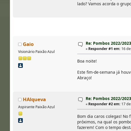
lado? Vamos acorda o grupo
Re: Pombos 2022/202
Gaio
«
Responder #1 em:
16 de
Visionário Paixão Azul
Boa noite!
Este fim-de-semana já houv
Abraço!
Re: Pombos 2022/202
HAlqueva
«
Responder #2 em:
17 de
Aspirante Paixão Azul
Bom dia caros colegas! No
próximos, na qual os pombo
fazerem! Com o tempo desta