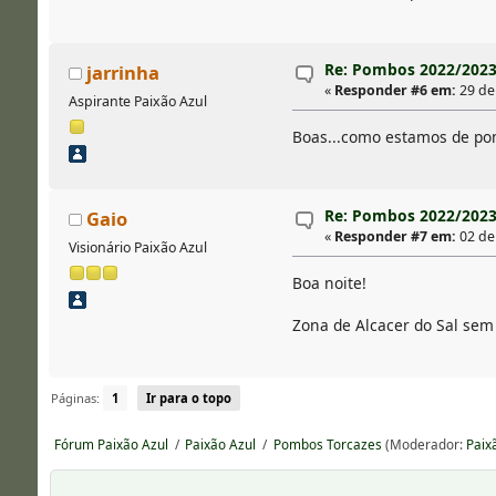
Re: Pombos 2022/202
jarrinha
«
Responder #6 em:
29 de
Aspirante Paixão Azul
Boas...como estamos de po
Re: Pombos 2022/202
Gaio
«
Responder #7 em:
02 de
Visionário Paixão Azul
Boa noite!
Zona de Alcacer do Sal se
Páginas:
1
Ir para o topo
Fórum Paixão Azul
/
Paixão Azul
/
Pombos Torcazes
(Moderador:
Paix