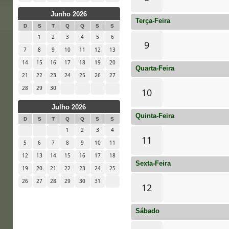
Junho 2026
Terça-Feira
D
S
T
Q
Q
S
S
1
2
3
4
5
6
9
7
8
9
10
11
12
13
14
15
16
17
18
19
20
Quarta-Feira
21
22
23
24
25
26
27
28
29
30
10
Julho 2026
Quinta-Feira
D
S
T
Q
Q
S
S
1
2
3
4
11
5
6
7
8
9
10
11
12
13
14
15
16
17
18
Sexta-Feira
19
20
21
22
23
24
25
26
27
28
29
30
31
12
Sábado