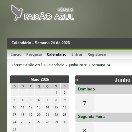
Calendário - Semana 24 de 2026
Início
Pesquisa
Calendário
Entrar
Registe-se
Fórum Paixão Azul
/
Calendário
/
Junho 2026
/
Semana 24
«
Junho
Maio 2026
D
S
T
Q
Q
S
S
Domingo
1
2
3
4
5
6
7
8
9
7
10
11
12
13
14
15
16
17
18
19
20
21
22
23
Segunda-Feira
24
25
26
27
28
29
30
8
31