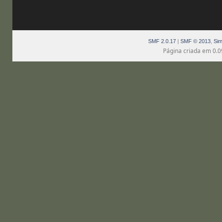
SMF 2.0.17
|
SMF © 2013
,
Sim
Página criada em 0.