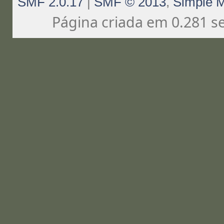
SMF 2.0.17
|
SMF © 2013
,
Simple 
Página criada em 0.281 