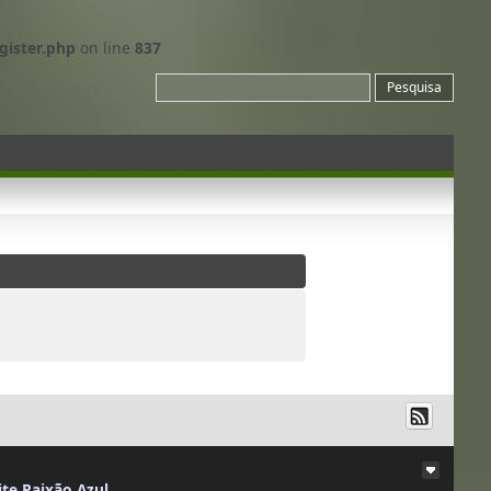
gister.php
on line
837
ite Paixão Azul