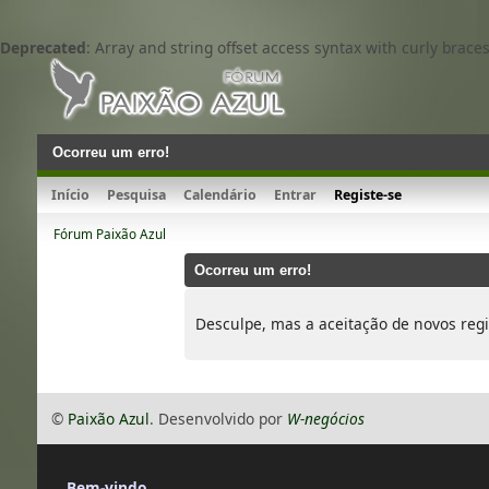
Deprecated
: Array and string offset access syntax with curly brace
Ocorreu um erro!
Início
Pesquisa
Calendário
Entrar
Registe-se
Fórum Paixão Azul
Ocorreu um erro!
Desculpe, mas a aceitação de novos regi
©
Paixão Azul
. Desenvolvido por
W-negócios
Bem-vindo