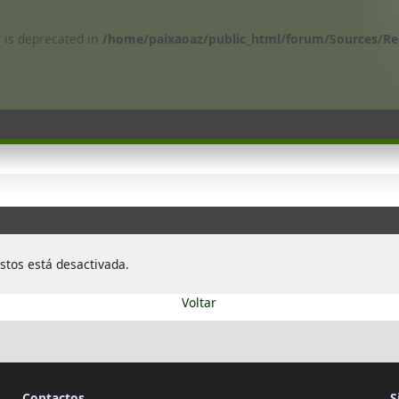
s is deprecated in
/home/paixaoaz/public_html/forum/Sources/Re
stos está desactivada.
Voltar
Contactos
S