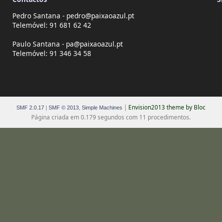
Pedro Santana - pedro@paixaoazul.pt
Telemóvel: 91 681 62 42
Paulo Santana - pa@paixaoazul.pt
Telemóvel: 91 346 34 58
|
Envision2013 theme by Bloc
SMF 2.0.17
|
SMF © 2013
,
Simple Machines
Página criada em 0.179 segundos com 11 procedimentos.