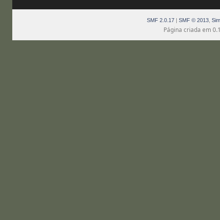
SMF 2.0.17
|
SMF © 2013
,
Sim
Página criada em 0.