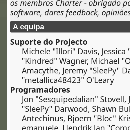
os membros Charter - obrigado por
software, dares feedback, opiniões
A equipa
Suporte do Projecto
Michele "Illori" Davis, Jessica
"Kindred" Wagner, Michael "
Amacythe, Jeremy "SleePy" D
"metallica48423" O'Leary
Programadores
Jon "Sesquipedalian" Stovell,
"SleePy" Darwood, Shawn Bul
Antechinus, Bjoern "Bloc" Kri
emanuele, Hendrik Jan "Compu