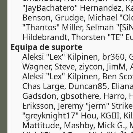
"JayBachatero" Hernandez, Ka
Benson, Grudge, Michael "O
"Thantos" Miller, Selman "[Si
Hildebrandt, Thorsten "TE" Eu
Equipa de suporte
Aleksi "Lex" Kilpinen, br360, 
Wagner, Steve, ziycon, JimM, A
Aleksi "Lex" Kilpinen, Ben Sco
Chas Large, Duncan85, Eliana
Gadsdon, gbsothere, Harro, 
Eriksson, Jeremy "jerm" Strike
"greyknight17" Hou, KGIII, Kil
Mattitude, Mashby, Mick G., Mi