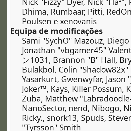
Nick "Fizzy" Dyer, Nick "Ha²",
Dhima, Rumbaar, Pitti, RedO
Poulsen e xenovanis
Equipa de modificações
Sami "SychO" Mazouz, Diego 
Jonathan "vbgamer45" Valent
ン1031, Brannon "B" Hall, Bry
Bulakbol, Colin "Shadow82x" 
Yasarkurt, Gwenwyfar, Jason "
Joker™, Kays, Killer Possum,
Zuba, Matthew "Labradoodle-3
NanoSector, nend, Nibogo, Nik
Ricky., snork13, Spuds, Steve
"Tyrsson" Smith