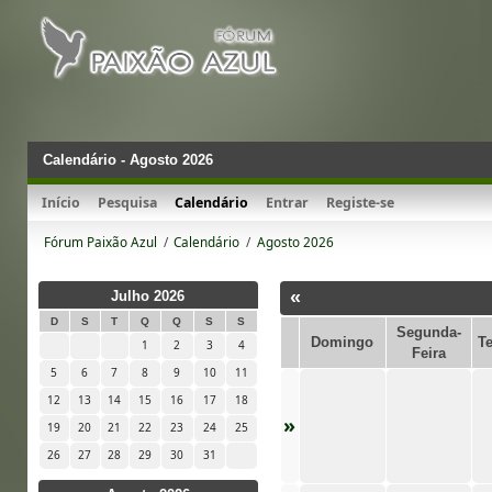
Calendário - Agosto 2026
Início
Pesquisa
Calendário
Entrar
Registe-se
Fórum Paixão Azul
/
Calendário
/
Agosto 2026
«
Julho 2026
D
S
T
Q
Q
S
S
Segunda-
Domingo
Te
1
2
3
4
Feira
5
6
7
8
9
10
11
12
13
14
15
16
17
18
»
19
20
21
22
23
24
25
26
27
28
29
30
31