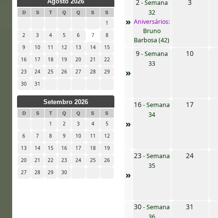
2
3
Agosto 2026
-
Semana
32
D
S
T
Q
Q
S
S
»
Aniversários:
1
Bruno
2
3
4
5
6
7
8
Barbosa (42)
9
10
11
12
13
14
15
9
10
-
Semana
16
17
18
19
20
21
22
33
»
23
24
25
26
27
28
29
30
31
Setembro 2026
16
17
-
Semana
34
D
S
T
Q
Q
S
S
»
1
2
3
4
5
6
7
8
9
10
11
12
13
14
15
16
17
18
19
23
24
-
Semana
20
21
22
23
24
25
26
35
»
27
28
29
30
30
31
-
Semana
36